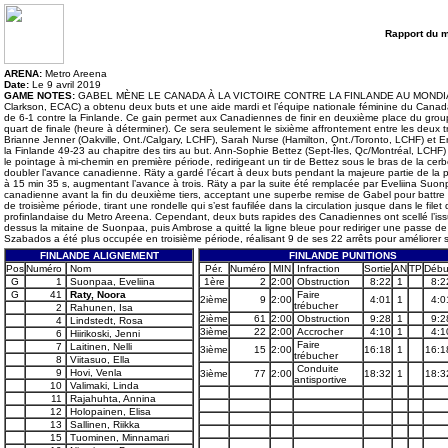
Rapport du 
ARENA:
Metro Areena
Date:
Le 9 avril 2019
GAME NOTES:
GABEL MÈNE LE CANADA À LA VICTOIRE CONTRE LA FINLANDE AU MONDIAL FÉ
Clarkson, ECAC) a obtenu deux buts et une aide mardi et l’équipe nationale féminine du Canada
de 6-1 contre la Finlande. Ce gain permet aux Canadiennes de finir en deuxième place du group
quart de finale (heure à déterminer). Ce sera seulement le sixième affrontement entre les deux
Brianne Jenner (Oakville, Ont./Calgary, LCHF), Sarah Nurse (Hamilton, Ont./Toronto, LCHF) et 
la Finlande 49-23 au chapitre des tirs au but. Ann-Sophie Bettez (Sept-Îles, Qc/Montréal, LCHF) 
le pointage à mi-chemin en première période, redirigeant un tir de Bettez sous le bras de la cer
doubler l’avance canadienne. Räty a gardé l’écart à deux buts pendant la majeure partie de la pé
à 15 min 35 s, augmentant l’avance à trois. Räty a par la suite été remplacée par Eveliina Suonpa
canadienne avant la fin du deuxième tiers, acceptant une superbe remise de Gabel pour battre Su
de troisième période, tirant une rondelle qui s’est faufilée dans la circulation jusque dans le f
profinlandaise du Metro Areena. Cependant, deux buts rapides des Canadiennes ont scellé l’issue 
dessus la mitaine de Suonpaa, puis Ambrose a quitté la ligne bleue pour rediriger une passe d
Szabados a été plus occupée en troisième période, réalisant 9 de ses 22 arrêts pour améliorer s
FINLANDE ALIGNEMENT
FINLANDE PUNITIONS
Pos
Numéro
Nom
Pér.
Numéro
MIN
Infraction
Sortie
AN
TP
Débu
G
1
Suonpaa, Eveliina
1ère
2
2:00
Obstruction
8:22
1
8:2
G
41
Raty, Noora
Faire
2ième
9
2:00
4:01
1
4:0
trébucher
2
Rahunen, Isa
2ième
61
2:00
Obstruction
9:28
1
9:2
4
Lindstedt, Rosa
3ième
22
2:00
Accrocher
4:10
1
4:1
6
Hiirikoski, Jenni
Faire
7
Laitinen, Nelli
3ième
15
2:00
16:18
1
16:1
trébucher
8
Viitasuo, Ella
Conduite
9
Hovi, Venla
3ième
77
2:00
18:32
1
18:3
antisportive
10
Valimaki, Linda
11
Rajahuhta, Annina
12
Holopainen, Elisa
13
Sallinen, Riikka
15
Tuominen, Minnamari