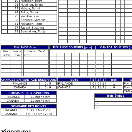
19
Nieminen, Petra
22
Nuutinen, Emma
23
Hakala, Sanni
24
Tulus, Noora
25
Vainikka, Viivi
33
Karvinen, Michelle
61
Niskanen, Tanja
77
Tapani, Susanna
88
Savolainen, Ronja
FINLANDE Buts
FINLANDE JOUEURS (plus)
CANADA JOUEURS (m
Pér.
Temps
B -1re P . 2e P
3ième
2:42
8-13
CHANCES EN AVANTAGE NUMÉRIQUE
BUTS
1
2
3
Total
G
FINLANDE
0 / 5
FINLANDE
0
0
1
1
FIN - 
CANADA
0 / 6
CANADA
2
2
2
6
FIN -
CAN -
SOMMAIRE DES PUNITIONS
Trois étoiles
FINLANDE
12 min / 6 infr.
-
CANADA
10 min / 5 infr.
-
SOMMAIRE DES POINTS
-
FINLANDE
1 B + 1 A = 2 Pts
CANADA
6 B + 11 A = 17 Pts
Signatures