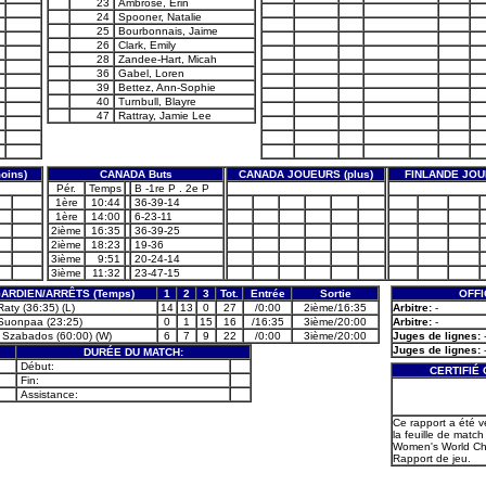
23
Ambrose, Erin
24
Spooner, Natalie
25
Bourbonnais, Jaime
26
Clark, Emily
28
Zandee-Hart, Micah
36
Gabel, Loren
39
Bettez, Ann-Sophie
40
Turnbull, Blayre
47
Rattray, Jamie Lee
oins)
CANADA Buts
CANADA JOUEURS (plus)
FINLANDE JOU
Pér.
Temps
B -1re P . 2e P
1ère
10:44
36-39-14
1ère
14:00
6-23-11
2ième
16:35
36-39-25
2ième
18:23
19-36
3ième
9:51
20-24-14
3ième
11:32
23-47-15
ARDIEN/ARRÊTS (Temps)
1
2
3
Tot.
Entrée
Sortie
OFFI
Raty (36:35) (L)
14
13
0
27
/0:00
2ième/16:35
Arbitre:
-
 Suonpaa (23:25)
0
1
15
16
/16:35
3ième/20:00
Arbitre:
-
 Szabados (60:00) (W)
6
7
9
22
/0:00
3ième/20:00
Juges de lignes:
Juges de lignes:
DURÉE DU MATCH:
Début:
CERTIFIÉ
Fin:
Assistance:
Ce rapport a été v
la feuille de match 
Women's World C
Rapport de jeu.