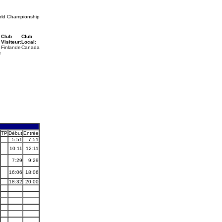
rld Championship
Club
Club
Visiteur:
Local:
Finlande
Canada
e
TP
Début
Entrée
5:51
7:51
10:11
12:11
7:29
9:29
16:06
18:06
18:32
20:00