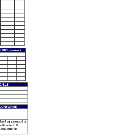
EURS (moins)
CIELS
-
-
 CONFORME
érifié et comparé à
officielle IIHF
hampionship