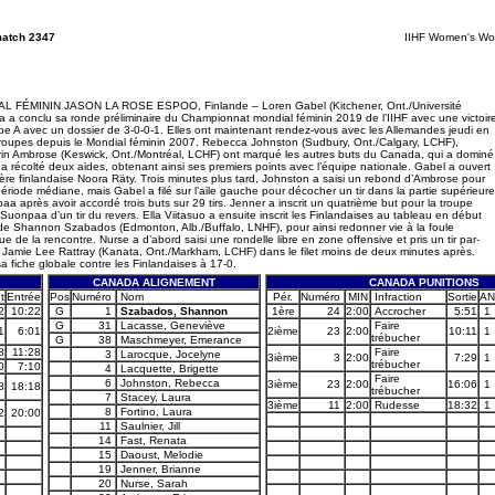
match 2347
IIHF Women's Wo
MININ JASON LA ROSE ESPOO, Finlande – Loren Gabel (Kitchener, Ont./Université
 a conclu sa ronde préliminaire du Championnat mondial féminin 2019 de l’IIHF avec une victoir
e A avec un dossier de 3-0-0-1. Elles ont maintenant rendez-vous avec les Allemandes jeudi en
 troupes depuis le Mondial féminin 2007. Rebecca Johnston (Sudbury, Ont./Calgary, LCHF),
Erin Ambrose (Keswick, Ont./Montréal, LCHF) ont marqué les autres buts du Canada, qui a dominé
a récolté deux aides, obtenant ainsi ses premiers points avec l’équipe nationale. Gabel a ouvert
bère finlandaise Noora Räty. Trois minutes plus tard, Johnston a saisi un rebond d’Ambrose pour
riode médiane, mais Gabel a filé sur l’aile gauche pour décocher un tir dans la partie supérieure
a après avoir accordé trois buts sur 29 tirs. Jenner a inscrit un quatrième but pour la troupe
onpaa d’un tir du revers. Ella Viitasuo a ensuite inscrit les Finlandaises au tableau en début
ilet de Shannon Szabados (Edmonton, Alb./Buffalo, LNHF), pour ainsi redonner vie à la foule
de la rencontre. Nurse a d’abord saisi une rondelle libre en zone offensive et pris un tir par-
e Jamie Lee Rattray (Kanata, Ont./Markham, LCHF) dans le filet moins de deux minutes après.
a fiche globale contre les Finlandaises à 17-0.
CANADA ALIGNEMENT
CANADA PUNITIONS
t
Entrée
Pos
Numéro
Nom
Pér.
Numéro
MIN
Infraction
Sortie
AN
2
10:22
G
1
Szabados, Shannon
1ère
24
2:00
Accrocher
5:51
1
G
31
Lacasse, Geneviève
Faire
1
6:01
2ième
23
2:00
10:11
1
trébucher
G
38
Maschmeyer, Emerance
8
11:28
Faire
3
Larocque, Jocelyne
3ième
3
2:00
7:29
1
trébucher
0
7:10
4
Lacquette, Brigette
Faire
6
Johnston, Rebecca
3ième
23
2:00
16:06
1
8
18:18
trébucher
7
Stacey, Laura
3ième
11
2:00
Rudesse
18:32
1
8
Fortino, Laura
2
20:00
11
Saulnier, Jill
14
Fast, Renata
15
Daoust, Melodie
19
Jenner, Brianne
20
Nurse, Sarah