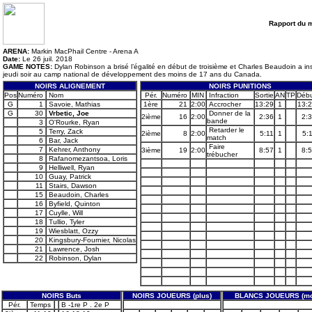
Rapport du 
ARENA:
Markin MacPhail Centre - Arena A
Date:
Le 26 juil. 2018
GAME NOTES:
Dylan Robinson a brisé l’égalité en début de troisième et Charles Beaudoin a in
jeudi soir au camp national de développement des moins de 17 ans du Canada.
NOIRS ALIGNEMENT
NOIRS PUNITIONS
Pos
Numéro
Nom
Pér.
Numéro
MIN
Infraction
Sortie
AN
TP
Déb
G
1
Savoie, Mathias
1ère
21
2:00
Accrocher
13:29
1
13:
G
30
Vrbetic, Joe
Donner de la
2ième
16
2:00
2:36
1
2:
bande
3
O'Rourke, Ryan
Retarder le
5
Terry, Zack
2ième
8
2:00
5:11
1
5:
match
6
Bar, Jack
Faire
7
Kehrer, Anthony
3ième
19
2:00
8:57
1
8:
trébucher
8
Rafanomezantsoa, Loris
9
Helliwell, Ryan
10
Guay, Patrick
11
Stairs, Dawson
15
Beaudoin, Charles
16
Byfield, Quinton
17
Cuylle, Will
18
Tullio, Tyler
19
Wiesblatt, Ozzy
20
Kingsbury-Fournier, Nicolas
21
Lawrence, Josh
22
Robinson, Dylan
NOIRS Buts
NOIRS JOUEURS (plus)
BLANCS JOUEURS (mo
Pér.
Temps
B -1re P . 2e P