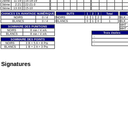
2ième
11:19
16-18-19
3ième
2:21
22-21-3
3ième
13:33
15-10
CHANCES EN AVANTAGE NUMÉRIQUE
BUTS
1
2
3
Total
NOIRS
0 / 4
NOIRS
0
1
2
3
BLK - 
BLANCS
0 / 4
BLANCS
0
1
0
1
BLK -
WHT -
SOMMAIRE DES PUNITIONS
WHT -
NOIRS
8 min / 4 infr.
Trois étoiles
BLANCS
8 min / 4 infr.
-
SOMMAIRE DES POINTS
-
NOIRS
3 B + 5 A = 8 Pts
-
BLANCS
1 B + 2 A = 3 Pts
Signatures