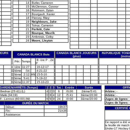
14
Butler, Cameron
15
McClennon, Connor
16
Robinson, Dylan
17
Bourgault, Xavier
18
Piercey, Riley
19
Neighbours, Jake
20
Tolnai, Cameron
21
Perfetti, Cole
22
Bourque, Mavrik
23
Ambrosio, Colby
24
Moore, Lleyton
UEURS
CANADA BLANCS JOUEURS
RéPUBLIQUE TCHè
CANADA BLANCS Buts
(plus)
(moins
B -1re P . 2e
Pér.
Temps
P
1ère
11:27
16-12-17
2ième
:54
4-21-22
2ième
2:12
AN
15-5-10
2ième
5:41
5-19-22
2ième
11:37
15-10-23
GARDIEN/ARRÊTS (Temps)
1
2
3
Tot.
Entrée
Sortie
OFFI
 Bednar (25:41) (L)
4
2
0
6
/0:00
2ième/5:41
Arbitre:
-
Malik (34:19)
0
8
4
12
/5:41
3ième/20:00
Arbitre:
-
 - Lennox (60:00) (W)
6
9
9
24
/0:00
3ième/20:00
Juges de lignes:
Juges de lignes:
DURÉE DU MATCH:
Début:
19h37
CERTIFIÉ
Fin:
21h36
Assistance:
Ce rapport a été v
la feuille de match 
Under-17 Hockey 