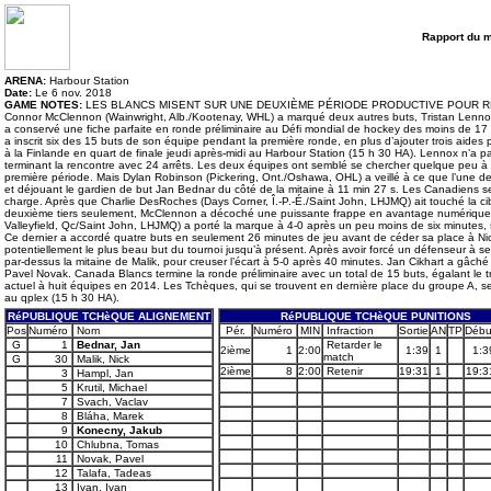
Rapport du 
ARENA:
Harbour Station
Date:
Le 6 nov. 2018
GAME NOTES:
LES BLANCS MISENT SUR UNE DEUXIÈME PÉRIODE PRODUCTIVE POUR RES
Connor McClennon (Wainwright, Alb./Kootenay, WHL) a marqué deux autres buts, Tristan Lennox
a conservé une fiche parfaite en ronde préliminaire au Défi mondial de hockey des moins de 17
a inscrit six des 15 buts de son équipe pendant la première ronde, en plus d’ajouter trois aides
à la Finlande en quart de finale jeudi après-midi au Harbour Station (15 h 30 HA). Lennox n’a pas
terminant la rencontre avec 24 arrêts. Les deux équipes ont semblé se chercher quelque peu à l
première période. Mais Dylan Robinson (Pickering, Ont./Oshawa, OHL) a veillé à ce que l’une de
et déjouant le gardien de but Jan Bednar du côté de la mitaine à 11 min 27 s. Les Canadiens se 
charge. Après que Charlie DesRoches (Days Corner, Î.-P.-É./Saint John, LHJMQ) ait touché la c
deuxième tiers seulement, McClennon a décoché une puissante frappe en avantage numérique à 
Valleyfield, Qc/Saint John, LHJMQ) a porté la marque à 4-0 après un peu moins de six minutes, s
Ce dernier a accordé quatre buts en seulement 26 minutes de jeu avant de céder sa place à Nic
potentiellement le plus beau but du tournoi jusqu’à présent. Après avoir forcé un défenseur à se 
par-dessus la mitaine de Malik, pour creuser l’écart à 5-0 après 40 minutes. Jan Cikhart a gâché
Pavel Novak. Canada Blancs termine la ronde préliminaire avec un total de 15 buts, égalant le t
actuel à huit équipes en 2014. Les Tchèques, qui se trouvent en dernière place du groupe A, se r
au qplex (15 h 30 HA).
RéPUBLIQUE TCHèQUE ALIGNEMENT
RéPUBLIQUE TCHèQUE PUNITIONS
Pos
Numéro
Nom
Pér.
Numéro
MIN
Infraction
Sortie
AN
TP
Débu
G
1
Bednar, Jan
Retarder le
2ième
1
2:00
1:39
1
1:3
match
G
30
Malik, Nick
2ième
8
2:00
Retenir
19:31
1
19:3
3
Hampl, Jan
5
Krutil, Michael
7
Svach, Vaclav
8
Bláha, Marek
9
Konecny, Jakub
10
Chlubna, Tomas
11
Novak, Pavel
12
Talafa, Tadeas
13
Ivan, Ivan