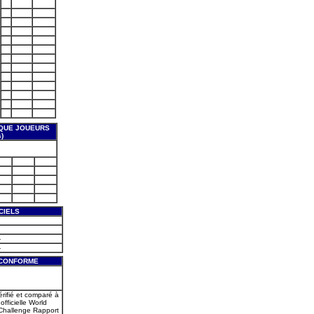
QUE JOUEURS
)
CIELS
-
-
 CONFORME
érifié et comparé à
officielle World
Challenge Rapport