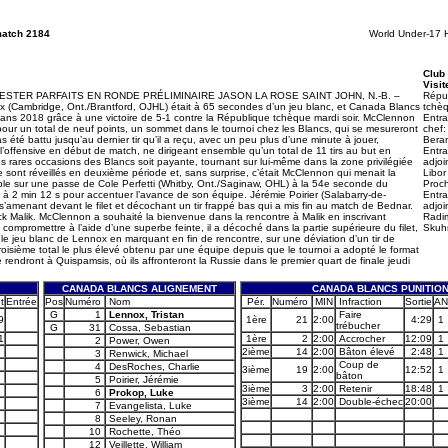
match 2184
World Under-17 
Club
Visit
TER PARFAITS EN RONDE PRÉLIMINAIRE JASON LA ROSE SAINT JOHN, N.-B. –
Répu
 (Cambridge, Ont./Brantford, OJHL) était à 65 secondes d’un jeu blanc, et Canada Blancs
tchè
 ans 2018 grâce à une victoire de 5-1 contre la République tchèque mardi soir. McClennon
Entra
 pour un total de neuf points, un sommet dans le tournoi chez les Blancs, qui se mesureront
chef:
 été battu jusqu’au dernier tir qu’il a reçu, avec un peu plus d’une minute à jouer,
Bera
’offensive en début de match, ne dirigeant ensemble qu’un total de 11 tirs au but en
Entra
s rares occasions des Blancs soit payante, tournant sur lui-même dans la zone privilégiée
adjoi
sont réveillés en deuxième période et, sans surprise, c’était McClennon qui menait la
Libor
ible sur une passe de Cole Perfetti (Whitby, Ont./Saginaw, OHL) à la 54e seconde du
Proc
2 min 12 s pour accentuer l’avance de son équipe. Jérémie Poirier (Salabarry-de-
Entra
’amenant devant le filet et décochant un tir frappé bas qui a mis fin au match de Bednar.
adjoi
k Malik. McClennon a souhaité la bienvenue dans la rencontre à Malik en inscrivant
Radi
compromettre à l’aide d’une superbe feinte, il a décoché dans la partie supérieure du filet,
Skuh
 le jeu blanc de Lennox en marquant en fin de rencontre, sur une déviation d’un tir de
roisième total le plus élevé obtenu par une équipe depuis que le tournoi a adopté le format
endront à Quispamsis, où ils affronteront la Russie dans le premier quart de finale jeudi
CANADA BLANCS ALIGNEMENT
CANADA BLANCS PUNITIO
t
Entrée
Pos
Numéro
Nom
Pér.
Numéro
MIN
Infraction
Sortie
AN
G
1
Lennox, Tristan
Faire
9
1ère
21
2:00
4:29
1
trébucher
G
31
Cossa, Sebastian
1
1ère
2
2:00
Accrocher
12:09
1
2
Power, Owen
2ième
14
2:00
Bâton élevé
2:48
1
3
Renwick, Michael
Coup de
4
DesRoches, Charlie
3ième
19
2:00
12:52
1
bâton
5
Poirier, Jérémie
3ième
3
2:00
Retenir
18:48
1
6
Prokop, Luke
3ième
14
2:00
Double-échec
20:00
7
Evangelista, Luke
8
Seeley, Ronan
10
Rochette, Théo
12
Veillette, William