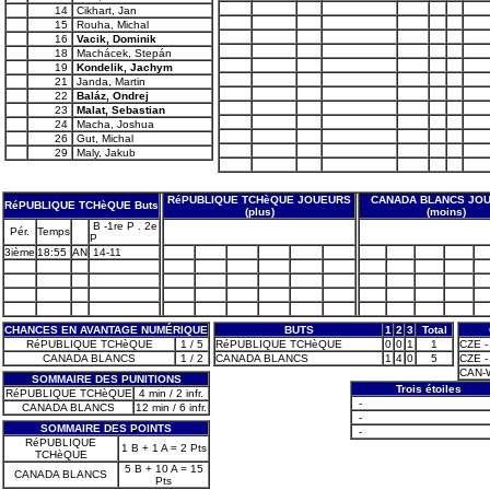
14
Cikhart, Jan
15
Rouha, Michal
16
Vacik, Dominik
18
Machácek, Stepán
19
Kondelik, Jachym
21
Janda, Martin
22
Baláz, Ondrej
23
Malat, Sebastian
24
Macha, Joshua
26
Gut, Michal
29
Maly, Jakub
RéPUBLIQUE TCHèQUE JOUEURS
CANADA BLANCS JO
RéPUBLIQUE TCHèQUE Buts
(plus)
(moins)
B -1re P . 2e
Pér.
Temps
P
3ième
18:55
AN
14-11
CHANCES EN AVANTAGE NUMÉRIQUE
BUTS
1
2
3
Total
RéPUBLIQUE TCHèQUE
1 / 5
RéPUBLIQUE TCHèQUE
0
0
1
1
CZE -
CANADA BLANCS
1 / 2
CANADA BLANCS
1
4
0
5
CZE - 
CAN-W
SOMMAIRE DES PUNITIONS
Trois étoiles
RéPUBLIQUE TCHèQUE
4 min / 2 infr.
-
CANADA BLANCS
12 min / 6 infr.
-
SOMMAIRE DES POINTS
-
RéPUBLIQUE
1 B + 1 A = 2 Pts
TCHèQUE
5 B + 10 A = 15
CANADA BLANCS
Pts