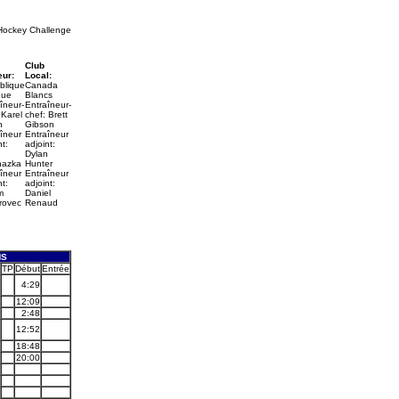
Hockey Challenge
Club
eur:
Local:
blique
Canada
que
Blancs
îneur-
Entraîneur-
 Karel
chef: Brett
n
Gibson
îneur
Entraîneur
nt:
adjoint:
Dylan
hazka
Hunter
îneur
Entraîneur
nt:
adjoint:
m
Daniel
rovec
Renaud
NS
TP
Début
Entrée
4:29
12:09
2:48
12:52
18:48
20:00