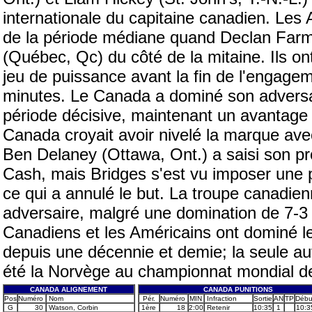
internationale du capitaine canadien. Les
de la période médiane quand Declan Farme
(Québec, Qc) du côté de la mitaine. Ils on
jeu de puissance avant la fin de l'engage
minutes. Le Canada a dominé son adversai
période décisive, maintenant un avantage 
Canada croyait avoir nivelé la marque av
Ben Delaney (Ottawa, Ont.) a saisi son pr
Cash, mais Bridges s'est vu imposer une pu
ce qui a annulé le but. La troupe canadie
adversaire, malgré une domination de 7-3 
Canadiens et les Américains ont dominé l
depuis une décennie et demie; la seule aut
été la Norvège au championnat mondial d
CANADA ALIGNEMENT
CANADA PUNITIONS
Pos
Numéro
Nom
Pér.
Numéro
MIN
Infraction
Sortie
AN
TP
Débu
G
30
Watson, Corbin
1ère
18
2:00
Retenir
10:35
1
10:3