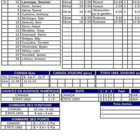
G
31
Larocque, Dominic
2ième
14
2:00
Retenir
13:44
1
13:4
4
Dunn, James
3ième
19
2:00
Assaut
2:26
1
2:2
5
Henry, Tyrone
Obstruction
3ième
18
2:00
6:28
1
6:2
sur le gardien
6
Culmone, Anthony
3ième
8
2:00
Rudesse
9:44
9:4
8
McGregor, Tyler
3ième
18
2:00
Rudesse
14:58
1
14:5
10
Delaney, Ben
11
Dixon, Adam
12
Westlake, Greg
14
Arsenault, Steve
18
Bridges, Billy
19
Cozzolino, Dominic
20
Sholomicki, Bryan
23
Hickey, Liam
25
Gemmell, James
28
Lehoux, Antoine
CANADA Buts
CANADA JOUEURS (plus)
ÉTATS UNIS JOUEURS (m
Pér.
Temps
B -1re P . 2e P
1ère
11:39
12-11-23
CHANCES EN AVANTAGE NUMÉRIQUE
BUTS
1
2
3
Total
CANADA
0 / 3
CANADA
1
0
0
1
CAN -
ÉTATS UNIS
1 / 5
ÉTATS UNIS
0
2
0
2
USA -
Trois étoiles
SOMMAIRE DES PUNITIONS
-
CANADA
12 min / 6 infr.
-
ÉTATS UNIS
8 min / 4 infr.
-
SOMMAIRE DES POINTS
CANADA
1 B + 2 A = 3 Pts
ÉTATS UNIS
2 B + 4 A = 6 Pts