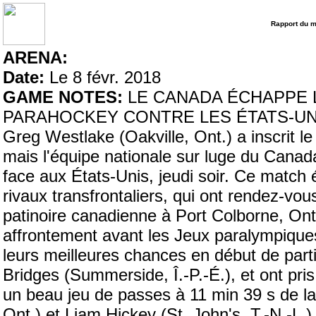
Rapport du 
ARENA:
Date:
Le 8 févr. 2018
GAME NOTES:
LE CANADA ÉCHAPPE L
PARAHOCKEY CONTRE LES ÉTATS-UNIS
Greg Westlake (Oakville, Ont.) a inscrit l
mais l'équipe nationale sur luge du Canad
face aux États-Unis, jeudi soir. Ce match 
rivaux transfrontaliers, qui ont rendez-v
patinoire canadienne à Port Colborne, Ont
affrontement avant les Jeux paralympique
leurs meilleures chances en début de parti
Bridges (Summerside, Î.-P.-É.), et ont pr
un beau jeu de passes à 11 min 39 s de l
Ont.) et Liam Hickey (St. John's, T.-N.-L.) 