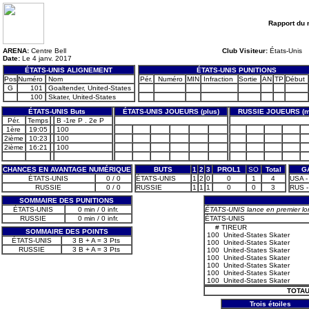
Rapport du 
ARENA:
Centre Bell
Club Visiteur:
États-Unis
Date:
Le 4 janv. 2017
ÉTATS-UNIS ALIGNEMENT
ÉTATS-UNIS PUNITIONS
Pos
Numéro
Nom
Pér.
Numéro
MIN
Infraction
Sortie
AN
TP
Début
G
101
Goaltender, United-States
100
Skater, United-States
ÉTATS-UNIS Buts
ÉTATS-UNIS JOUEURS (plus)
RUSSIE JOUEURS (m
Pér.
Temps
B -1re P . 2e P
1ère
19:05
100
2ième
10:23
100
2ième
16:21
100
CHANCES EN AVANTAGE NUMÉRIQUE
BUTS
1
2
3
PROL1
SO
Total
G
ÉTATS-UNIS
0 / 0
ÉTATS-UNIS
1
2
0
0
1
4
USA -
RUSSIE
0 / 0
RUSSIE
1
1
1
0
0
3
RUS -
SOMMAIRE DES PUNITIONS
ÉTATS-UNIS
0 min / 0 infr.
ÉTATS-UNIS lance en premier lo
RUSSIE
0 min / 0 infr.
ÉTATS-UNIS
#
TIREUR
SOMMAIRE DES POINTS
100
United-States Skater
ÉTATS-UNIS
3 B + A = 3 Pts
100
United-States Skater
RUSSIE
3 B + A = 3 Pts
100
United-States Skater
100
United-States Skater
100
United-States Skater
100
United-States Skater
100
United-States Skater
TOTAU
Trois étoiles