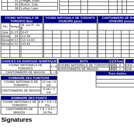
91
Pringle, Evan
93
Burtch, Cole
98
Loftus, Liam
YOUNG NATIONALS DE
YOUNG NATIONALS DE TORONTO
CANTONNIERS DE M
TORONTO Buts
JOUEURS (plus)
JOUEURS (moins
B -1re P . 2e
Pér.
Temps
P
1ère
11:15
6-47
2ième
:34
12-39
2ième
19:13
12-14-63
3ième
14:31
43-63
CHANCES EN AVANTAGE NUMÉRIQUE
BUTS
1
2
3
Total
YOUNG NATIONALS DE
YOUNG NATIONALS DE TORONTO
1
2
1
4
CEN -
0 / 0
TORONTO
CANTONNIERS DE MAGOG
0
5
2
7
QUE -
CANTONNIERS DE MAGOG
1 / 0
Trois étoiles
-
SOMMAIRE DES PUNITIONS
-
YOUNG NATIONALS DE
12 min / 6
TORONTO
infr.
-
4 min / 2
CANTONNIERS DE MAGOG
infr.
SOMMAIRE DES POINTS
YOUNG NATIONALS DE
4 B + 5 A = 9
TORONTO
Pts
CANTONNIERS DE
7 B + 9 A =
MAGOG
16 Pts
Signatures