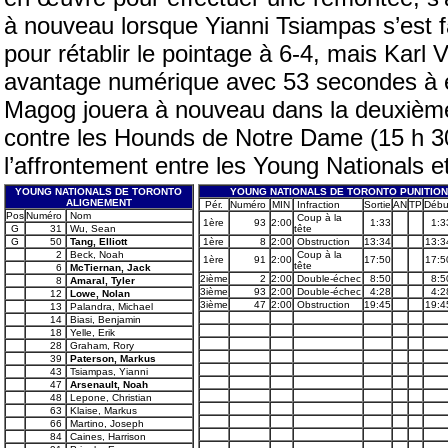
à nouveau lorsque Yianni Tsiampas s’est f
pour rétablir le pointage à 6-4, mais Karl Va
avantage numérique avec 53 secondes à é
Magog jouera à nouveau dans la deuxième 
contre les Hounds de Notre Dame (15 h 
l’affrontement entre les Young Nationals e
YOUNG NATIONALS DE TORONTO
YOUNG NATIONALS DE TORONTO PUNITIO
ALIGNEMENT
Pér.
Numéro
MIN
Infraction
Sortie
AN
TP
Débu
Pos
Numéro
Nom
Coup à la
1ère
93
2:00
1:33
1:3
G
31
Wu, Sean
tête
G
50
Tang, Elliott
1ère
8
2:00
Obstruction
13:34
13:3
2
Beck, Noah
Coup à la
1ère
91
2:00
17:50
17:5
tête
6
McTiernan, Jack
2ième
2
2:00
Double-échec
8:50
8:5
8
Amaral, Tyler
3ième
93
2:00
Double-échec
4:28
4:2
12
Lowe, Nolan
3ième
47
2:00
Obstruction
19:45
19:4
13
Palandra, Michael
14
Biasi, Benjamin
18
Yelle, Erik
28
Graham, Rory
39
Paterson, Markus
43
Tsiampas, Yianni
47
Arsenault, Noah
48
Lepone, Christian
63
Klaise, Markus
66
Martino, Joseph
84
Caines, Harrison