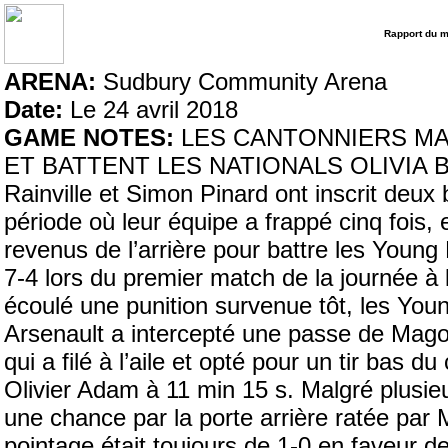
Rapport du 
ARENA:
Sudbury Community Arena
Date:
Le 24 avril 2018
GAME NOTES:
LES CANTONNIERS MA
ET BATTENT LES NATIONALS OLIVIA B
Rainville et Simon Pinard ont inscrit deu
période où leur équipe a frappé cinq fois,
revenus de l’arrière pour battre les Young
7-4 lors du premier match de la journée 
écoulé une punition survenue tôt, les You
Arsenault a intercepté une passe de Mago
qui a filé à l’aile et opté pour un tir bas 
Olivier Adam à 11 min 15 s. Malgré plusie
une chance par la porte arrière ratée par 
pointage était toujours de 1-0 en faveur d