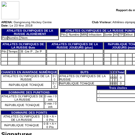
Rapport du 
ARENA:
Gangneung Hockey Centre
Club Visiteur:
Athlètes olympi
Date:
Le 23 févr. 2018
ATHLèTES OLYMPIQUES DE LA
ATHLèTES OLYMPIQUES DE LA RUSSIE PUNIT
RUSSIE ALIGNEMENT
Pér.
Numéro
MIN
Infraction
Sortie
AN
TP
Début
Pos
Numéro
Nom
ATHLèTES OLYMPIQUES DE
ATHLèTES OLYMPIQUES DE LA
RéPUBLIQUE TC
LA RUSSIE Buts
RUSSIE JOUEURS (plus)
JOUEURS (moi
Pér.
Temps
B -1re P . 2e P
CHANCES EN AVANTAGE NUMÉRIQUE
BUTS
1
2
3
Total
ATHLèTES OLYMPIQUES DE LA
0 /
ATHLèTES OLYMPIQUES DE LA
0
0
0
0
RUSSIE
0
RUSSIE
0 /
RéPUBLIQUE TCHèQUE
0
0
0
0
RéPUBLIQUE TCHèQUE
0
Trois étoiles
-
SOMMAIRE DES PUNITIONS
-
ATHLèTES OLYMPIQUES DE
0 min / 0
LA RUSSIE
infr.
-
0 min / 0
RéPUBLIQUE TCHèQUE
infr.
SOMMAIRE DES POINTS
ATHLèTES OLYMPIQUES
0 B + A =
DE LA RUSSIE
0 Pts
0 B + A =
RéPUBLIQUE TCHèQUE
0 Pts
Signatures