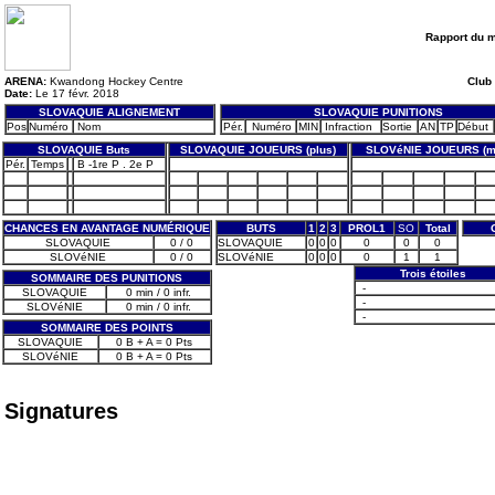
Rapport du 
ARENA:
Kwandong Hockey Centre
Club 
Date:
Le 17 févr. 2018
SLOVAQUIE ALIGNEMENT
SLOVAQUIE PUNITIONS
Pos
Numéro
Nom
Pér.
Numéro
MIN
Infraction
Sortie
AN
TP
Début
SLOVAQUIE Buts
SLOVAQUIE JOUEURS (plus)
SLOVéNIE JOUEURS (m
Pér.
Temps
B -1re P . 2e P
CHANCES EN AVANTAGE NUMÉRIQUE
BUTS
1
2
3
PROL1
SO
Total
SLOVAQUIE
0 / 0
SLOVAQUIE
0
0
0
0
0
0
SLOVéNIE
0 / 0
SLOVéNIE
0
0
0
0
1
1
Trois étoiles
SOMMAIRE DES PUNITIONS
-
SLOVAQUIE
0 min / 0 infr.
-
SLOVéNIE
0 min / 0 infr.
-
SOMMAIRE DES POINTS
SLOVAQUIE
0 B + A = 0 Pts
SLOVéNIE
0 B + A = 0 Pts
Signatures