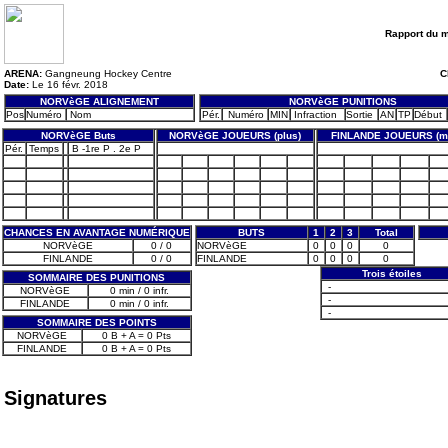
Rapport du 
ARENA:
Gangneung Hockey Centre
C
Date:
Le 16 févr. 2018
NORVèGE ALIGNEMENT
NORVèGE PUNITIONS
Pos
Numéro
Nom
Pér.
Numéro
MIN
Infraction
Sortie
AN
TP
Début
NORVèGE Buts
NORVèGE JOUEURS (plus)
FINLANDE JOUEURS (m
Pér.
Temps
B -1re P . 2e P
CHANCES EN AVANTAGE NUMÉRIQUE
BUTS
1
2
3
Total
NORVèGE
0 / 0
NORVèGE
0
0
0
0
FINLANDE
0 / 0
FINLANDE
0
0
0
0
Trois étoiles
SOMMAIRE DES PUNITIONS
-
NORVèGE
0 min / 0 infr.
-
FINLANDE
0 min / 0 infr.
-
SOMMAIRE DES POINTS
NORVèGE
0 B + A = 0 Pts
FINLANDE
0 B + A = 0 Pts
Signatures