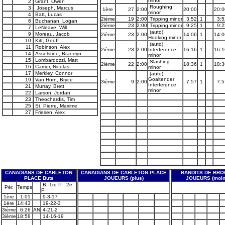
minor
2
Grant, Owen
Roughing
3
Joseph, Marcus
1ère
27
2:00
20:00
20:0
minor
4
Batt, Lucas
2ième
19
2:00
Tripping minor
3:52
1
3:5
6
Buchanan, Logan
2ième
23
2:00
Tripping minor
9:25
1
9:2
7
LeNeave, Will
(auto)
9
Moreau, Jacob
2ième
23
2:00
14:06
1
14:0
Hooking minor
10
Kitt, Geoff
(auto)
11
Robinson, Alex
2ième
23
2:00
Interference
16:16
1
16:1
14
Asselstine, Braedyn
minor
15
Lombardozzi, Matt
Slashing
2ième
22
2:00
18:36
1
18:3
16
Carrier, Nicolas
minor
17
Merkley, Connor
(auto)
Goaltender
19
Van Horn, Bryce
3ième
9
2:00
7:57
1
7:5
Interference
21
Murray, Brett
minor
22
Larson, Jordan
23
Theochardis, Tim
25
St. Pierre, Maxime
27
Friesen, Alex
CANADIANS DE CARLETON
CANADIANS DE CARLETON PLACE
BANDITS DE BR
PLACE Buts
JOUEURS (plus)
JOUEURS (moin
B -1re P . 2e
Pér.
Temps
P
1ère
1:01
9-3-17
1ère
14:43
19-22-3
3ième
6:26
AN
4-21-2
3ième
18:58
14-16-19