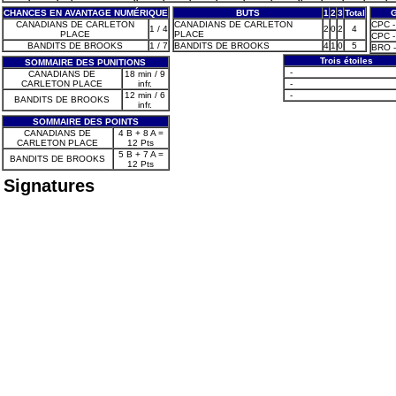
CHANCES EN AVANTAGE NUMÉRIQUE
BUTS
1
2
3
Total
CANADIANS DE CARLETON
CANADIANS DE CARLETON
CPC - 
1 / 4
2
0
2
4
PLACE
PLACE
CPC - 
BANDITS DE BROOKS
1 / 7
BANDITS DE BROOKS
4
1
0
5
BRO -
Trois étoiles
SOMMAIRE DES PUNITIONS
-
CANADIANS DE
18 min / 9
CARLETON PLACE
infr.
-
12 min / 6
-
BANDITS DE BROOKS
infr.
SOMMAIRE DES POINTS
CANADIANS DE
4 B + 8 A =
CARLETON PLACE
12 Pts
5 B + 7 A =
BANDITS DE BROOKS
12 Pts
Signatures