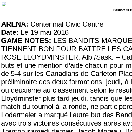
Rapport du 
ARENA:
Centennial Civic Centre
Date:
Le 19 mai 2016
GAME NOTES:
LES BANDITS MARQUE
TIENNENT BON POUR BATTRE LES CA
ROSE LLOYDMINSTER, Alb./Sask. – Cale M
buts et une mention d’aide chacun pour me
de 5-4 sur les Canadians de Carleton Plac
préliminaire des deux formations, jeudi, 
ou deuxième au classement selon le résul
Lloydminster plus tard jeudi, tandis que l
match du tournoi à la ronde, ne participe
Lodermeier a marqué l’autre but des Bandit
avec trois victoires consécutives après av
Trenton samedi dernier. Jacob Moreau, B