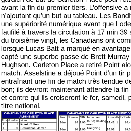
avant la fin du premier tiers. L’offensive 
n’ajoutant qu’un but au tableau. Les Band
une supériorité numérique avant que Loderm
faufilé à travers la circulation à 17 min 39 
du troisième vingt, les Canadians ont co
lorsque Lucas Batt a marqué en avantage 
capté une superbe passe de Brett Murray et
Hughson. Carleton Place a retiré Point alor
match. Asselstine a déjoué Point d’un tir p
entraînant une fin de match très tendue de
bon; ils devront maintenant attendre la fin
et contre qui ils croiseront le fer, samedi
titre national.
CANADIANS DE CARLETON PLACE
CANADIANS DE CARLETON PLACE PUNITIO
ALIGNEMENT
Pér.
Numéro
MIN
Infraction
Sortie
AN
TP
Débu
Pos
Numéro
Nom
(auto) Holding
1ère
14
2:00
14:43
1
14:4
G
1
Point, Colton
minor
G
35
Edwardson, James
Roughing
1ère
10
2:00
19:09
19:0