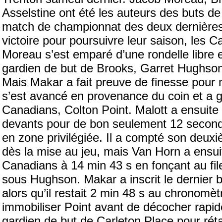
Asselstine ont été les auteurs des buts de 
match de championnat des deux dernières
victoire pour poursuivre leur saison, les C
Moreau s’est emparé d’une rondelle libre e
gardien de but de Brooks, Garret Hughso
Mais Makar a fait preuve de finesse pour n
s’est avancé en provenance du coin et a gl
Canadians, Colton Point. Malott a ensuite
devants pour de bon seulement 12 second
en zone privilégiée. Il a compté son deuxi
dès la mise au jeu, mais Van Horn a ensuite
Canadians à 14 min 43 s en fonçant au file
sous Hughson. Makar a inscrit le dernier
alors qu’il restait 2 min 48 s au chronomèt
immobiliser Point avant de décocher rapide
gardien de but de Carleton Place pour rét