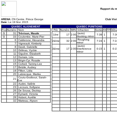
Rapport du 
ARENA:
CN Centre. Prince George
Club Visi
Date:
Le 19 févr. 2015
QUéBEC ALIGNEMENT
QUéBEC PUNITIONS
Pos
Numéro
Nom
Pér.
Numéro
MIN
Infraction
Sortie
AN
TP
Débu
G
31
Trévisan, Maude
(auto)
1ère
17
2:00
7:39
1
7:3
Hooking minor
G
33
Coulombe, Marie-Pier
Roughing
6
Calderone, Alexandra
2ième
32
2:00
7:24
1
7:2
minor
7
Vigneault, Kimberly
(auto)
8
David, Gabrielle
3ième
17
2:00
Interference
0:15
1
0:1
10
Gélinas, Vyckie
minor
11
Giguère, Élizabeth
12
Dumais, Léa
13
Bégin-Cyr, Rosalie
15
Corbeil, Tammy-Lee
17
Belzile, Audrey
19
Fillion, Lidia
20
Labrecque, Marika
Coutu-Godbout, Sarah-
21
Eve
22
Audet, Valérie
23
Lecours, Kellyane
26
De Sousa, Deziray
27
Eymard, Victoria
28
Hubert, Aurélie
32
Matteau, Alyson