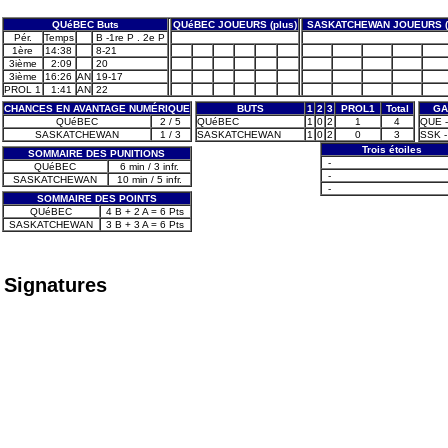
QUéBEC Buts
QUéBEC JOUEURS (plus)
SASKATCHEWAN JOUEURS (
Pér.
Temps
B -1re P . 2e P
1ère
14:38
8-21
3ième
2:09
20
3ième
16:26
AN
19-17
PROL 1
1:41
AN
22
CHANCES EN AVANTAGE NUMÉRIQUE
BUTS
1
2
3
PROL1
Total
GA
QUéBEC
2 / 5
QUéBEC
1
0
2
1
4
QUE -
SASKATCHEWAN
1 / 3
SASKATCHEWAN
1
0
2
0
3
SSK -
Trois étoiles
SOMMAIRE DES PUNITIONS
-
QUéBEC
6 min / 3 infr.
-
SASKATCHEWAN
10 min / 5 infr.
-
SOMMAIRE DES POINTS
QUéBEC
4 B + 2 A = 6 Pts
SASKATCHEWAN
3 B + 3 A = 6 Pts
Signatures