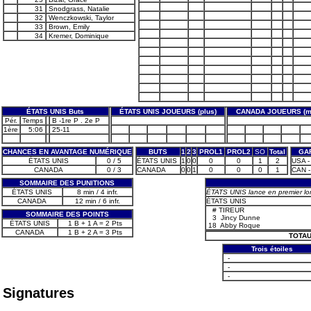
31
Snodgrass, Natalie
32
Wenczkowski, Taylor
33
Brown, Emily
34
Kremer, Dominique
ÉTATS UNIS Buts
ÉTATS UNIS JOUEURS (plus)
CANADA JOUEURS (m
Pér.
Temps
B -1re P . 2e P
1ère
5:06
25-11
CHANCES EN AVANTAGE NUMÉRIQUE
BUTS
1
2
3
PROL1
PROL2
SO
Total
GA
ÉTATS UNIS
0 / 5
ÉTATS UNIS
1
0
0
0
0
1
2
USA - 
CANADA
0 / 3
CANADA
0
0
1
0
0
0
1
CAN -
SOMMAIRE DES PUNITIONS
ÉTATS UNIS
8 min / 4 infr.
ÉTATS UNIS lance en premier lo
CANADA
12 min / 6 infr.
ÉTATS UNIS
#
TIREUR
SOMMAIRE DES POINTS
3
Jincy Dunne
ÉTATS UNIS
1 B + 1 A = 2 Pts
18
Abby Roque
CANADA
1 B + 2 A = 3 Pts
TOTAU
Trois étoiles
-
-
-
Signatures