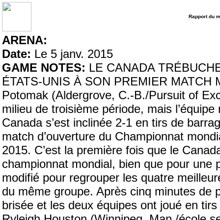
Rapport du 
ARENA:
Date:
Le 5 janv. 2015
GAME NOTES:
LE CANADA TRÉBUCHE
ÉTATS-UNIS À SON PREMIER MATCH M
Potomak (Aldergrove, C.-B./Pursuit of Exc
milieu de troisième période, mais l’équip
Canada s’est inclinée 2-1 en tirs de barra
match d’ouverture du Championnat mondia
2015. C’est la première fois que le Canad
championnat mondial, bien que pour une pr
modifié pour regrouper les quatre meilleu
du même groupe. Après cinq minutes de pro
brisée et les deux équipes ont joué en tir
Ryleigh Houston (Winnipeg, Man./école s