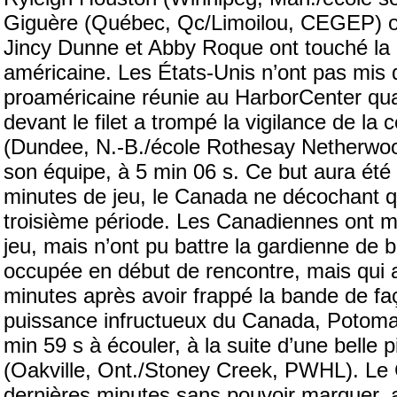
Giguère (Québec, Qc/Limoilou, CEGEP) ont
Jincy Dunne et Abby Roque ont touché la ci
américaine. Les États-Unis n’ont pas mis 
proaméricaine réunie au HarborCenter quan
devant le filet a trompé la vigilance de l
(Dundee, N.-B./école Rothesay Netherwo
son équipe, à 5 min 06 s. Ce but aura été 
minutes de jeu, le Canada ne décochant que
troisième période. Les Canadiennes ont mi
jeu, mais n’ont pu battre la gardienne de b
occupée en début de rencontre, mais qui a 
minutes après avoir frappé la bande de fa
puissance infructueux du Canada, Potomak
min 59 s à écouler, à la suite d’une belle 
(Oakville, Ont./Stoney Creek, PWHL). Le
dernières minutes sans pouvoir marquer, al