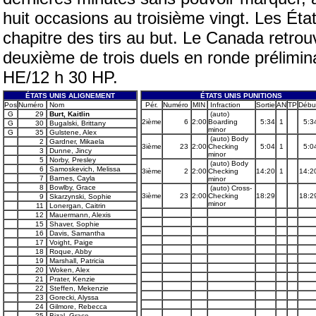
huit occasions au troisième vingt. Les Ét
chapitre des tirs au but. Le Canada retrou
deuxième de trois duels en ronde prélimi
HE/12 h 30 HP.
ÉTATS UNIS ALIGNEMENT
ÉTATS UNIS PUNITIONS
Pos
Numéro
Nom
Pér.
Numéro
MIN
Infraction
Sortie
AN
TP
Débu
G
29
Burt, Kaitlin
(auto)
2ième
6
2:00
Boarding
5:34
1
5:3
G
30
Bugalski, Brittany
minor
G
35
Gulstene, Alex
(auto) Body
2
Gardner, Mikaela
3ième
23
2:00
Checking
5:04
1
5:0
3
Dunne, Jincy
minor
5
Norby, Presley
(auto) Body
6
Samoskevich, Melissa
3ième
2
2:00
Checking
14:20
1
14:2
7
Barnes, Cayla
minor
8
Bowlby, Grace
(auto) Cross-
3ième
23
2:00
Checking
18:29
18:2
9
Skarzynski, Sophie
minor
11
Lonergan, Caitrin
12
Mauermann, Alexis
15
Shaver, Sophie
16
Davis, Samantha
17
Voight, Paige
18
Roque, Abby
19
Marshall, Patricia
20
Woken, Alex
21
Prater, Kenzie
22
Steffen, Mekenzie
23
Gorecki, Alyssa
24
Gilmore, Rebecca
25
Bizal, Grace