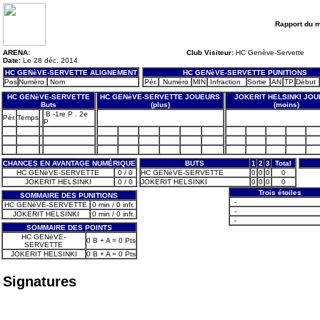
Rapport du 
ARENA:
Club Visiteur:
HC Genève-Servette
Date:
Le 28 déc. 2014
HC GENèVE-SERVETTE ALIGNEMENT
HC GENèVE-SERVETTE PUNITIONS
Pos
Numéro
Nom
Pér.
Numéro
MIN
Infraction
Sortie
AN
TP
Début
HC GENèVE-SERVETTE
HC GENèVE-SERVETTE JOUEURS
JOKERIT HELSINKI JO
Buts
(plus)
(moins)
B -1re P . 2e
Pér.
Temps
P
CHANCES EN AVANTAGE NUMÉRIQUE
BUTS
1
2
3
Total
HC GENèVE-SERVETTE
0 / 0
HC GENèVE-SERVETTE
0
0
0
0
JOKERIT HELSINKI
0 / 0
JOKERIT HELSINKI
0
0
0
0
Trois étoiles
SOMMAIRE DES PUNITIONS
-
HC GENèVE-SERVETTE
0 min / 0 infr.
-
JOKERIT HELSINKI
0 min / 0 infr.
-
SOMMAIRE DES POINTS
HC GENèVE-
0 B + A = 0 Pts
SERVETTE
JOKERIT HELSINKI
0 B + A = 0 Pts
Signatures